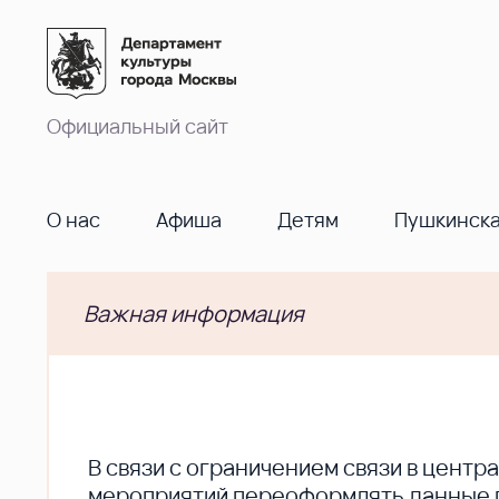
Официальный сайт
О нас
Афиша
Детям
Пушкинска
Важная информация
В cвязи с ограничением связи в цент
мероприятий переоформлять данные по