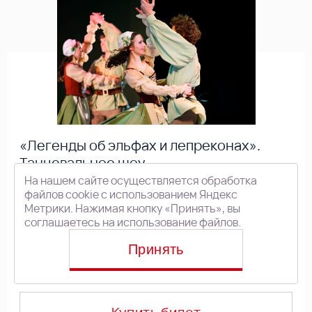
«Легенды об эльфах и лепреконах».
Танцевальное шоу
На нашем сайте осуществляется обработка
файлов cookie с использованием Яндекс
8 января 2027 Пт 13:00
Метрики. Нажимая кнопку «Принять», вы
6+
Театральный зал
соглашаетесь на использование файлов.
Продажа по полной стоимости
Принять