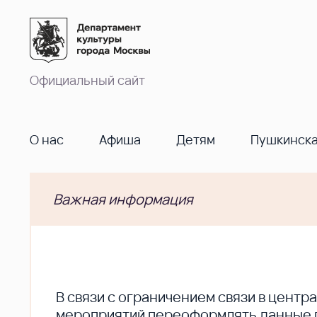
Официальный сайт
О нас
Афиша
Детям
Пушкинска
Важная информация
В cвязи с ограничением связи в цент
мероприятий переоформлять данные по