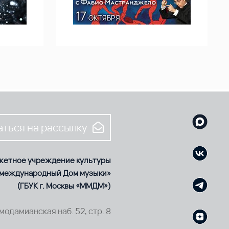
ться на рассылку
жетное учреждение культуры
 международный Дом музыки»
(ГБУК г. Москвы «ММДМ»)
смодамианская наб. 52, стр. 8