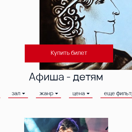
Купить билет
Афиша - детям
зал
жанр
цена
еще филь