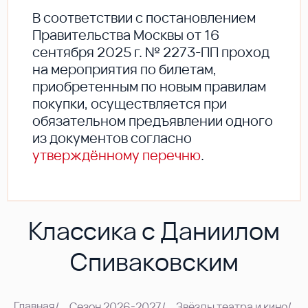
В соответствии с постановлением
Правительства Москвы от 16
сентября 2025 г. № 2273-ПП проход
на мероприятия по билетам,
приобретенным по новым правилам
покупки, осуществляется при
обязательном предъявлении одного
из документов согласно
утверждённому перечню
.
Классика с Даниилом
Спиваковским
Главная
/
Сезон 2026-2027
/
Звёзды театра и кино
/
К