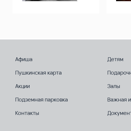
Афиша
Детям
Пушкинская карта
Подароч
Акции
Залы
Подземная парковка
Важная 
Контакты
Докумен