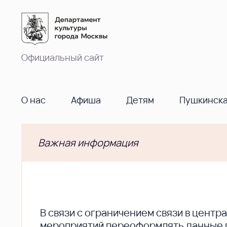
Официальный сайт
О нас
Афиша
Детям
Пушкинска
Важная информация
В cвязи с ограничением связи в цент
мероприятий переоформлять данные по