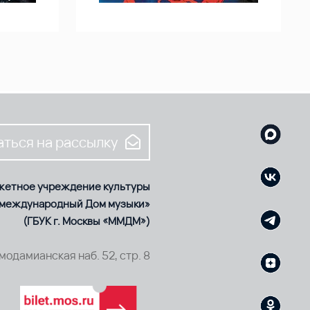
ться на рассылку
жетное учреждение культуры
 международный Дом музыки»
(ГБУК г. Москвы «ММДМ»)
смодамианская наб. 52, стр. 8