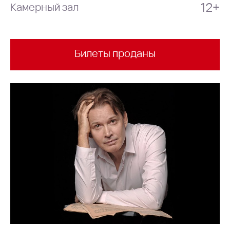
12+
Камерный зал
Билеты проданы