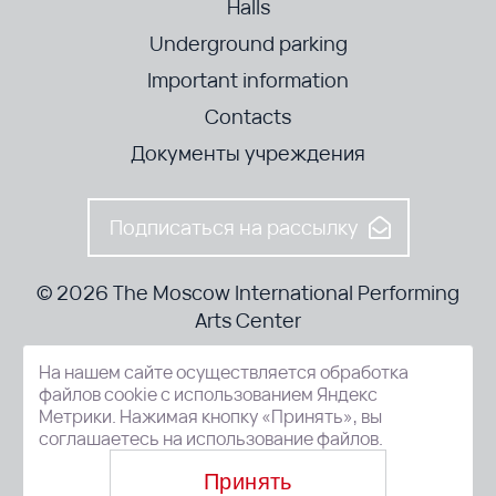
Halls
Underground parking
Important information
Contacts
Документы учреждения
Подписаться на рассылку
© 2026 The Moscow International Performing
Arts Center
На нашем сайте осуществляется обработка
52-8, Kosmodamianskaya nab., Moscow, 115054, Russia
файлов cookie с использованием Яндекс
Метрики. Нажимая кнопку «Принять», вы
соглашаетесь на использование файлов.
Принять