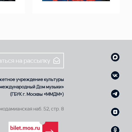
ться на рассылку
жетное учреждение культуры
 международный Дом музыки»
(ГБУК г. Москвы «ММДМ»)
смодамианская наб. 52, стр. 8