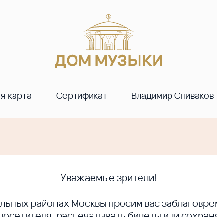
я карта
Сертификат
Владимир Спиваков
Уважаемые зрители!
ральных районах Москвы просим вас заблагов
сетителя, распечатывать билеты или сохраня