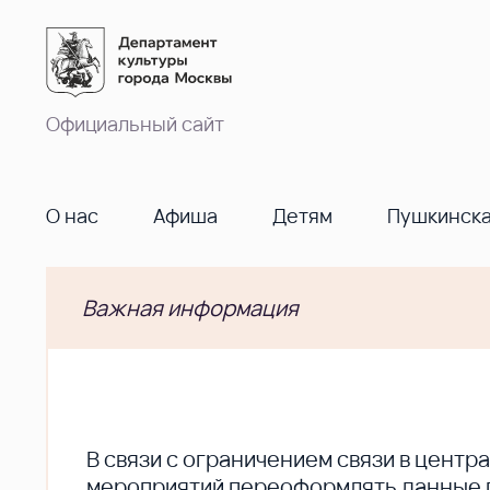
Официальный сайт
О нас
Афиша
Детям
Пушкинска
Важная информация
В cвязи с ограничением связи в цент
мероприятий переоформлять данные по