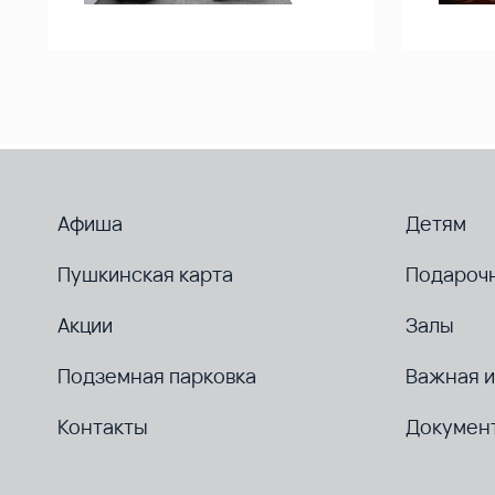
Афиша
Детям
Пушкинская карта
Подароч
Акции
Залы
Подземная парковка
Важная 
Контакты
Докумен