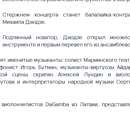
Стержнем концерта станет балалайка-контр
Михаила Дзюдзе.
Подлинный новатор, Дзюдзе открыл множе
инструменте и первым перевел его из ансамблево
ят именитые музыканты: солист Мариинского теат
фонист Игорь Бутман, музыканты-виртуозы Айда
ской сцены скрипач Алексей Лундин и виоло
утова и интерпретаторы народной музыки Серг
 виолончелистов DaGamba из Латвии, представ