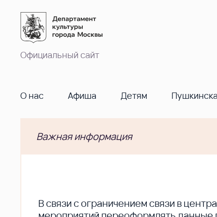
Официальный сайт
О нас
Афиша
Детям
Пушкинска
Важная информация
В cвязи с ограничением связи в цент
мероприятий переоформлять данные по