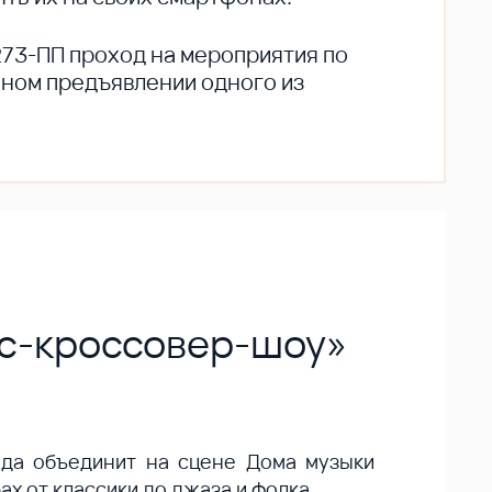
273-ПП проход на мероприятия по
ьном предъявлении одного из
ас-кроссовер-шоу»
ода объединит на сцене Дома музыки
х от классики до джаза и фолка.