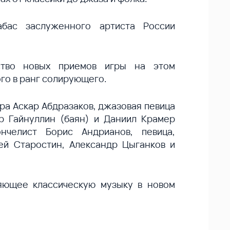
абас заслуженного артиста России
ство новых приемов игры на этом
го в ранг солирующего.
ра Аскар Абдразаков, джазовая певица
р Гайнуллин (баян) и Даниил Крамер
нчелист Борис Андрианов, певица,
ей Старостин, Александр Цыганков и
ляющее классическую музыку в новом