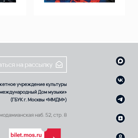
ться на рассылку
жетное учреждение культуры
 международный Дом музыки»
(ГБУК г. Москвы «ММДМ»)
смодамианская наб. 52, стр. 8