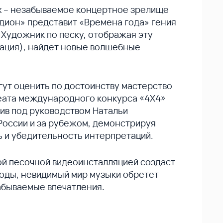
х – незабываемое концертное зрелище
дион» представит «Времена года» гения
 Художник по песку, отображая эту
ация), найдет новые волшебные
гут оценить по достоинству мастерство
еата международного конкурса «4Х4»
тив под руководством Натальи
России и за рубежом, демонстрируя
 и убедительность интерпретаций.
й песочной видеоинсталляцией создаст
оды, невидимый мир музыки обретет
абываемые впечатления.