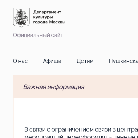
Официальный сайт
О нас
Афиша
Детям
Пушкинска
Важная информация
В cвязи с ограничением связи в цент
мероприятий переоформлять данные по