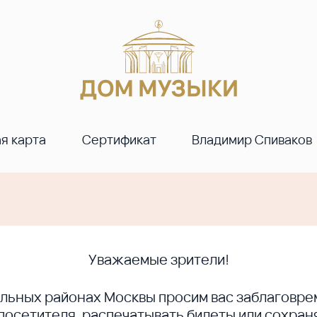
я карта
Сертификат
Владимир Спиваков
Уважаемые зрители!
ральных районах Москвы просим вас заблагов
сетителя, распечатывать билеты или сохраня