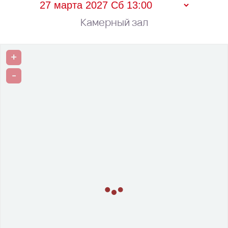
Камерный зал
+
-