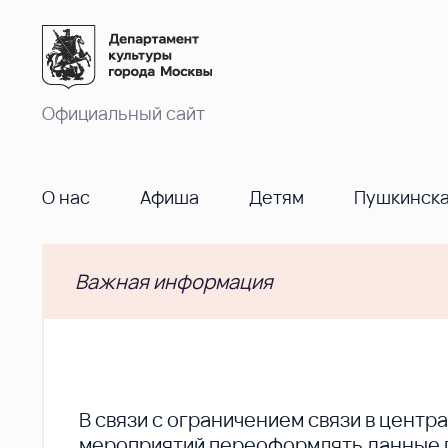
Официальный сайт
О нас
Афиша
Детям
Пушкинска
Важная информация
В cвязи с ограничением связи в цент
мероприятий переоформлять данные по