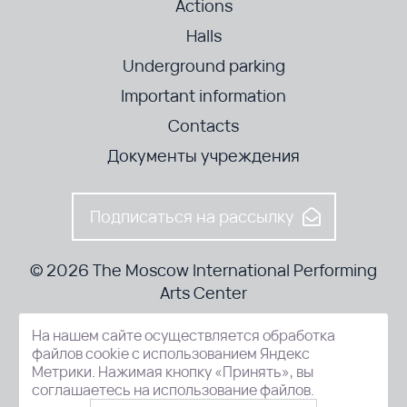
Actions
Halls
Underground parking
Important information
Contacts
Документы учреждения
Подписаться на рассылку
© 2026 The Moscow International Performing
Arts Center
На нашем сайте осуществляется обработка
52-8, Kosmodamianskaya nab., Moscow, 115054, Russia
файлов cookie с использованием Яндекс
Метрики. Нажимая кнопку «Принять», вы
соглашаетесь на использование файлов.