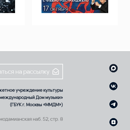
ться на рассылку
жетное учреждение культуры
 международный Дом музыки»
(ГБУК г. Москвы «ММДМ»)
смодамианская наб. 52, стр. 8