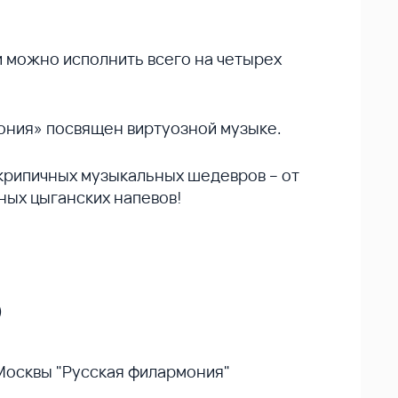
и можно исполнить всего на четырех
ония» посвящен виртуозной музыке.
скрипичных музыкальных шедевров – от
ных цыганских напевов!
)
Москвы "Русская филармония"