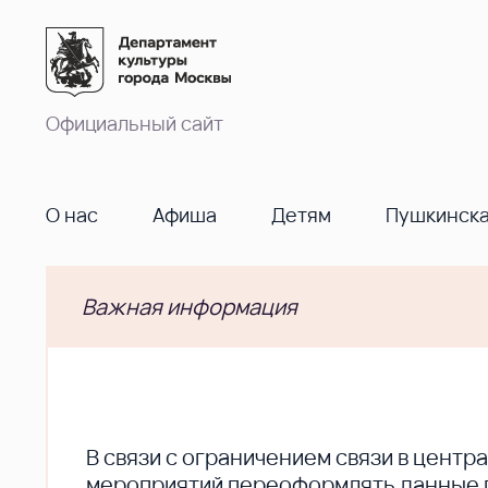
Официальный сайт
О нас
Афиша
Детям
Пушкинска
Важная информация
В cвязи с ограничением связи в цент
мероприятий переоформлять данные по