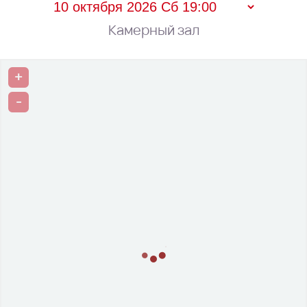
Камерный зал
+
-