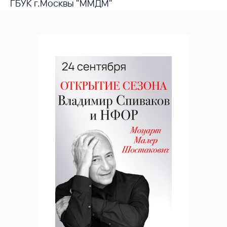
ГБУК г.Москвы "ММДМ"