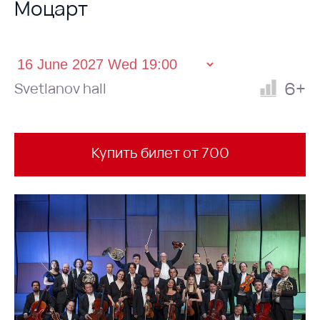
Моцарт
6+
Svetlanov hall
Купить билет от 700