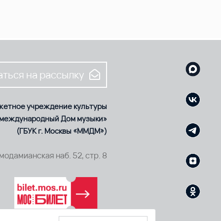
ться на рассылку
жетное учреждение культуры
 международный Дом музыки»
(ГБУК г. Москвы «ММДМ»)
смодамианская наб. 52, стр. 8