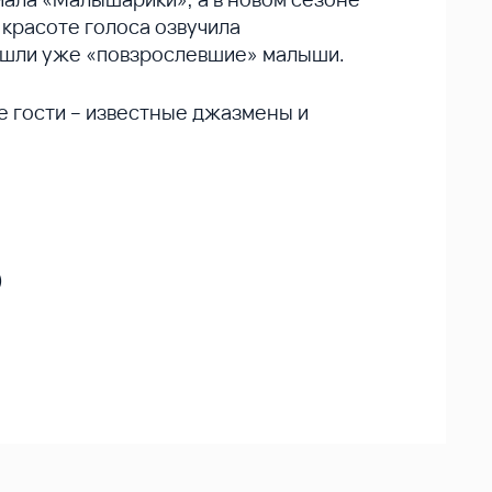
красоте голоса озвучила
ришли уже «повзрослевшие» малыши.
е гости – известные джазмены и
)