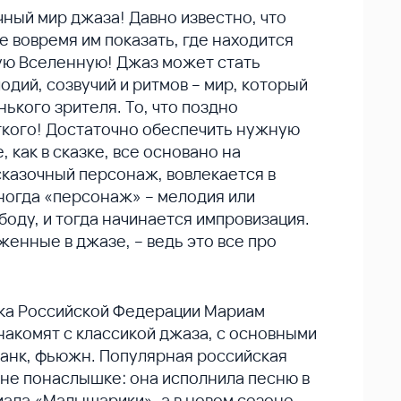
ный мир джаза! Давно известно, что
е вовремя им показать, где находится
ую Вселенную! Джаз может стать
дий, созвучий и ритмов – мир, который
ького зрителя. То, что поздно
егкого! Достаточно обеспечить нужную
 как в сказке, все основано на
сказочный персонаж, вовлекается в
ногда «персонаж» – мелодия или
боду, и тогда начинается импровизация.
женные в джазе, – ведь это все про
тка Российской Федерации Мариам
акомят с классикой джаза, с основными
, фанк, фьюжн. Популярная российская
 не понаслышке: она исполнила песню в
ала «Малышарики», а в новом сезоне