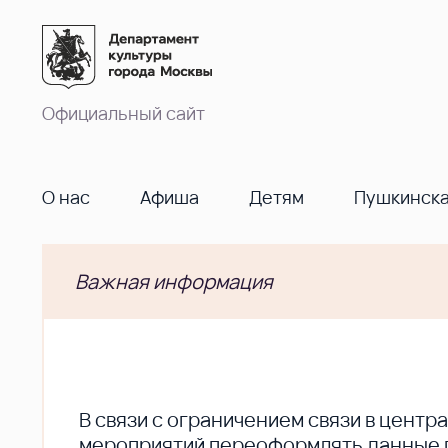
Официальный сайт
О нас
Афиша
Детям
Пушкинска
Важная информация
В cвязи с ограничением связи в цент
мероприятий переоформлять данные по