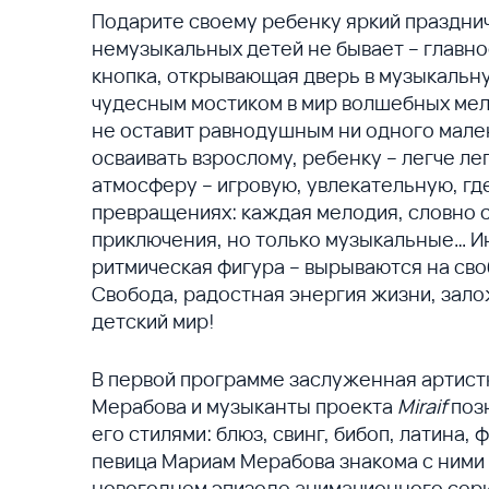
Подарите своему ребенку яркий празднич
немузыкальных детей не бывает – главно
кнопка, открывающая дверь в музыкальн
чудесным мостиком в мир волшебных мело
не оставит равнодушным ни одного мален
осваивать взрослому, ребенку – легче л
атмосферу – игровую, увлекательную, где,
превращениях: каждая мелодия, словно 
приключения, но только музыкальные… И
ритмическая фигура – вырываются на сво
Свобода, радостная энергия жизни, зало
детский мир!
В первой программе заслуженная артис
Мерабова и музыканты проекта
Miraif
позн
его стилями: блюз, свинг, бибоп, латина
певица Мариам Мерабова знакома с ними
новогоднем эпизоде анимационного сери