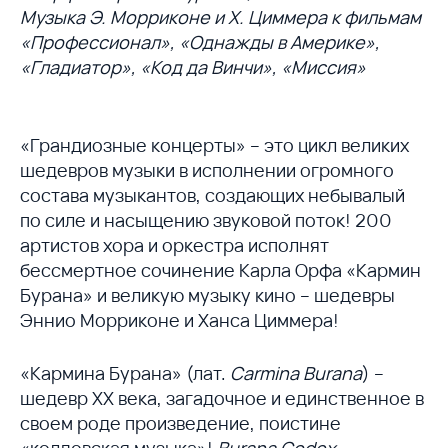
Музыка Э. Морриконе и Х. Циммера к фильмам
«Профессионал», «Однажды в Америке»,
«Гладиатор», «Код да Винчи», «Миссия»
«Грандиозные концерты» – это цикл великих
шедевров музыки в исполнении огромного
состава музыкантов, создающих небывалый
по силе и насыщению звуковой поток! 200
артистов хора и оркестра исполнят
бессмертное сочинение Карла Орфа «Кармин
Бурана» и великую музыку кино – шедевры
Эннио Морриконе и Ханса Циммера!
«Кармина Бурана» (лат.
Carmina Burana
) –
шедевр XX века, загадочное и единственное в
своем роде произведение, поистине
«колдовская музыка»!
Burana
Codex
–