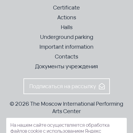
Certificate
Actions
Halls
Underground parking
Important information
Contacts
Документы учреждения
Подписаться на рассылку
© 2026 The Moscow International Performing
Arts Center
На нашем сайте осуществляется обработка
52-8, Kosmodamianskaya nab., Moscow, 115054, Russia
файлов cookie с использованием Яндекс