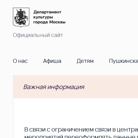
Официальный сайт
О нас
Афиша
Детям
Пушкинска
Важная информация
В cвязи с ограничением связи в цент
мероприятий переоформлять данные по