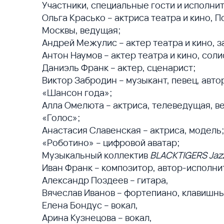
Участники, специальные гости и исполнит
Ольга Красько – актриса театра и кино, 
Москвы, ведущая;
Андрей Межулис – актер театра и кино, 
Антон Наумов – актер театра и кино, со
Даниэль Франк – актер, сценарист;
Виктор Забродин – музыкант, певец, авт
«Шансон года»;
Алла Омелюта – актриса, телеведущая, в
«Голос»;
Анастасия Славенская – актриса, модель
«Роботино» – цифровой аватар;
Музыкальный коллектив
BLACKTIGERS Jaz
Иван Франк – композитор, автор-исполни
Александр Поздеев – гитара,
Вячеслав Иванов – фортепиано, клавишны
Елена Бондус – вокал,
Арина Кузнецова – вокал,