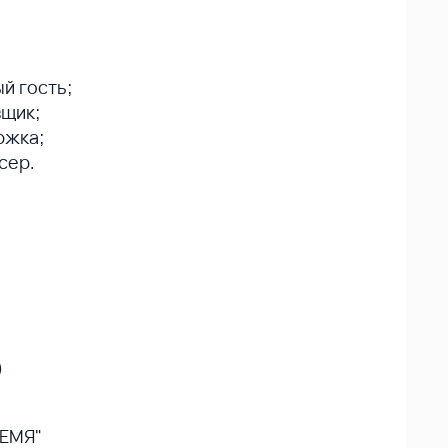
;
й гость;
вщик;
ржка;
сер.
)
ЕМЯ"