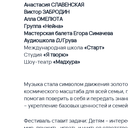
Анастасия СЛАВЕНСКАЯ
Виктор ЗАБРОДИН
Алла ОМЕЛЮТА
Группа «Нейна»
Мастерская балета Егора Симачева
Аудиошкола
DJ
Грува
Международная школа
«Старт»
Студия
«Я творю»
Шоу-театр
«Мадхура»
Музыка стала символом движения золото
космического масштаба для всей семьи, 
помогая поверить в себя и передать зна
– укрепление базовых ценностей и семей
Фестиваль ставит задачи: Детям – интер
мир, дружить, играть и учиться ответств