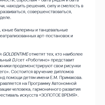
и, находить решения, силу и смелость в
 развиваться, совершенствоваться,
деле.
, юные балерины и танцевальные
театрализованных арт-постановок и
ля
GOLDENTIME
отметят тех, кто наиболее
альный
DJ
сет «Роботино» представит
жники продемонстрируют свои рисунки
его». Состоится вручение дипломов
нд помощи детям имени Е.М. Примакова.
аправляется на Программу Автономной
ации человека, гармоничного развития
 Фестиваль искусств «ЗОЛОТОЕ ВРЕМЯ».