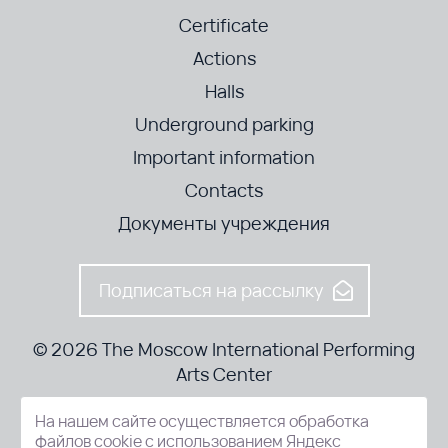
Certificate
Actions
Halls
Underground parking
Important information
Contacts
Документы учреждения
Подписаться на рассылку
© 2026 The Moscow International Performing
Arts Center
На нашем сайте осуществляется обработка
52-8, Kosmodamianskaya nab., Moscow, 115054, Russia
файлов cookie с использованием Яндекс