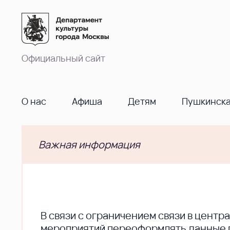
Официальный сайт
О нас
Афиша
Детям
Пушкинска
Важная информация
В cвязи с ограничением связи в цент
мероприятий переоформлять данные по