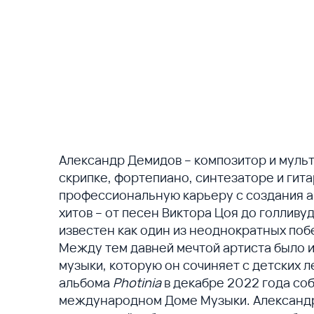
Александр Демидов – композитор и муль
скрипке, фортепиано, синтезаторе и гит
профессиональную карьеру с создания 
хитов – от песен Виктора Цоя до голливуд
известен как один из неоднократных поб
Между тем давней мечтой артиста было 
музыки, которую он сочиняет с детских л
альбома
Photinia
в декабре 2022 года со
международном Доме Музыки. Александр