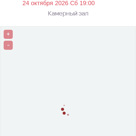
Камерный зал
+
-