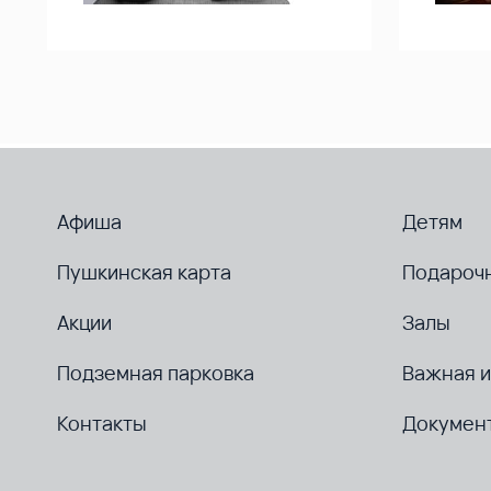
Афиша
Детям
Пушкинская карта
Подароч
Акции
Залы
Подземная парковка
Важная 
Контакты
Докумен