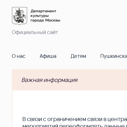
Официальный сайт
О нас
Афиша
Детям
Пушкинска
Важная информация
В cвязи с ограничением связи в цент
мероприятий переоформлять данные по