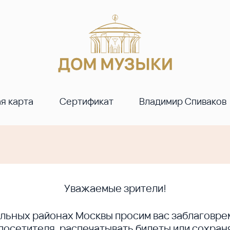
я карта
Сертификат
Владимир Спиваков
Уважаемые зрители!
ральных районах Москвы просим вас заблагов
сетителя, распечатывать билеты или сохраня