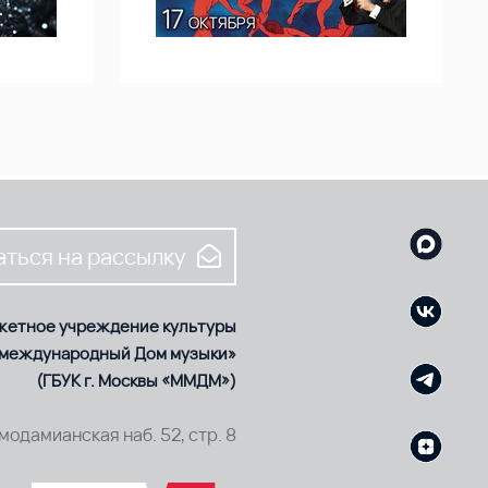
ться на рассылку
жетное учреждение культуры
 международный Дом музыки»
(ГБУК г. Москвы «ММДМ»)
смодамианская наб. 52, стр. 8