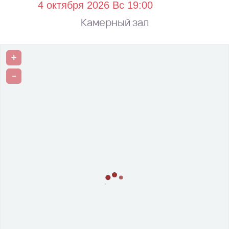
Камерный зал
+
-