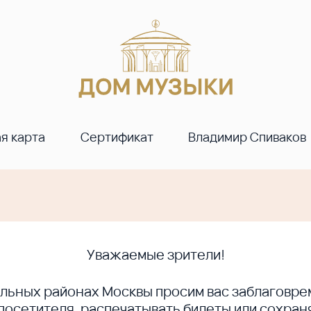
я карта
Сертификат
Владимир Спиваков
Уважаемые зрители!
ральных районах Москвы просим вас заблагов
сетителя, распечатывать билеты или сохраня