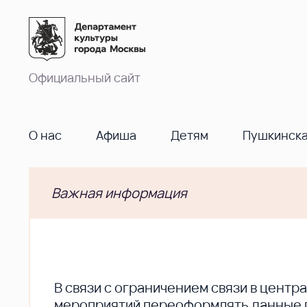
Официальный сайт
О нас
Афиша
Детям
Пушкинска
Важная информация
В cвязи с ограничением связи в цент
мероприятий переоформлять данные по