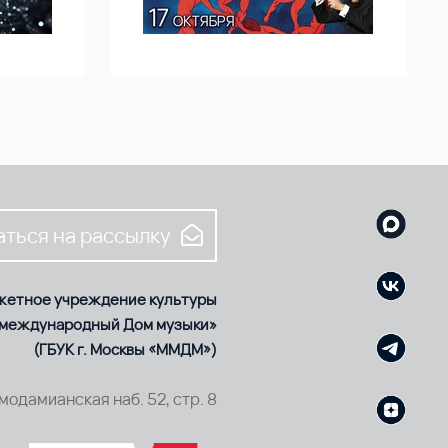
ться на рассылку
жетное учреждение культуры
 международный Дом музыки»
(ГБУК г. Москвы «ММДМ»)
смодамианская наб. 52, стр. 8