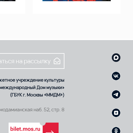
ться на рассылку
жетное учреждение культуры
 международный Дом музыки»
(ГБУК г. Москвы «ММДМ»)
смодамианская наб. 52, стр. 8