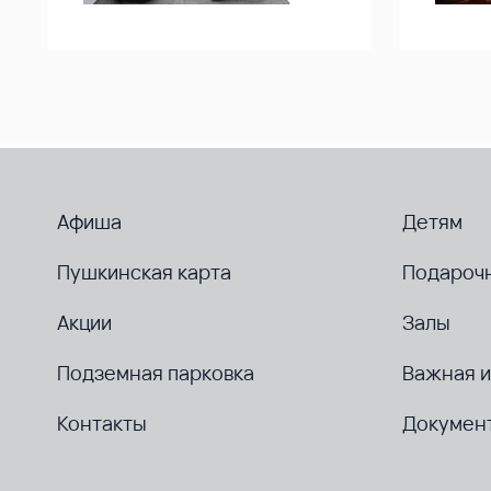
Афиша
Детям
Пушкинская карта
Подароч
Акции
Залы
Подземная парковка
Важная 
Контакты
Докумен