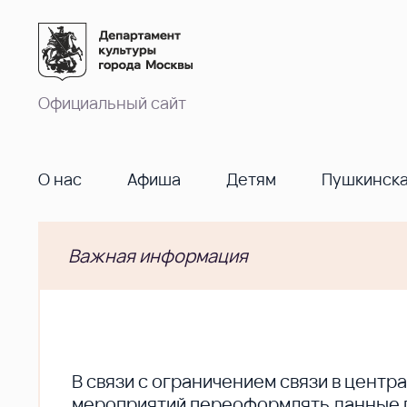
Официальный сайт
О нас
Афиша
Детям
Пушкинска
Важная информация
В cвязи с ограничением связи в цент
мероприятий переоформлять данные по