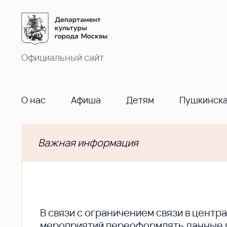
Официальный сайт
О нас
Афиша
Детям
Пушкинска
Важная информация
В cвязи с ограничением связи в цент
мероприятий переоформлять данные по