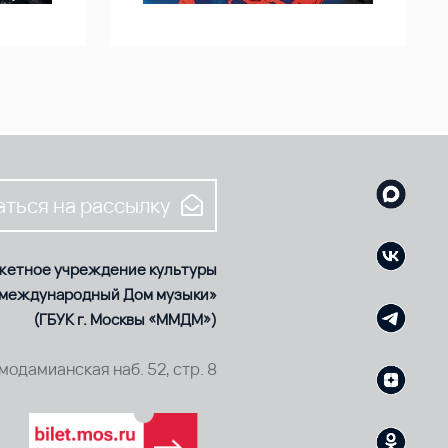
ться на рассылку
жетное учреждение культуры
 международный Дом музыки»
(ГБУК г. Москвы «ММДМ»)
смодамианская наб. 52, стр. 8