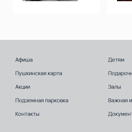
Афиша
Детям
Пушкинская карта
Подароч
Акции
Залы
Подземная парковка
Важная 
Контакты
Докумен