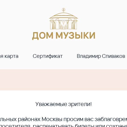
я карта
Сертификат
Владимир Спиваков
Уважаемые зрители!
ральных районах Москвы просим вас заблагов
сетителя, распечатывать билеты или сохраня