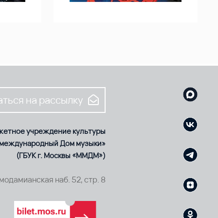
ться на рассылку
жетное учреждение культуры
 международный Дом музыки»
(ГБУК г. Москвы «ММДМ»)
смодамианская наб. 52, стр. 8