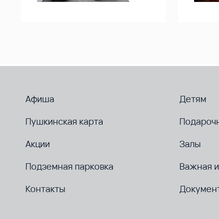
Афиша
Детям
Пушкинская карта
Подароч
Акции
Залы
Подземная парковка
Важная 
Контакты
Докумен