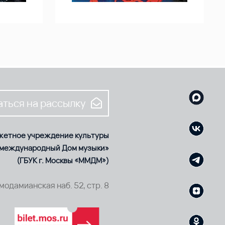
ться на рассылку
жетное учреждение культуры
 международный Дом музыки»
(ГБУК г. Москвы «ММДМ»)
смодамианская наб. 52, стр. 8