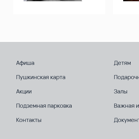
Афиша
Детям
Пушкинская карта
Подароч
Акции
Залы
Подземная парковка
Важная 
Контакты
Докумен