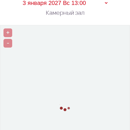
Камерный зал
+
-