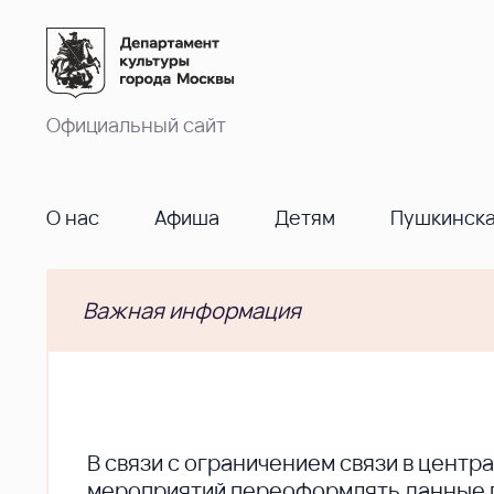
Официальный сайт
О нас
Афиша
Детям
Пушкинска
Важная информация
В cвязи с ограничением связи в цент
мероприятий переоформлять данные по