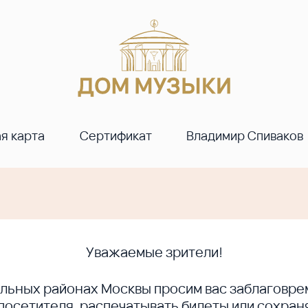
я карта
Сертификат
Владимир Спиваков
Уважаемые зрители!
ральных районах Москвы просим вас заблагов
сетителя, распечатывать билеты или сохраня