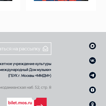
ться на рассылку
жетное учреждение культуры
 международный Дом музыки»
(ГБУК г. Москвы «ММДМ»)
смодамианская наб. 52, стр. 8