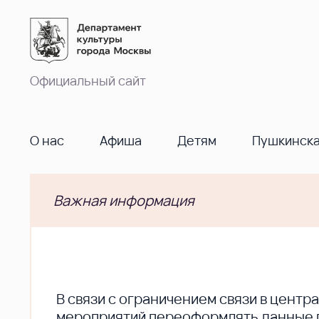
Официальный сайт
О нас
Афиша
Детям
Пушкинска
Важная информация
В cвязи с ограничением связи в цент
мероприятий переоформлять данные по