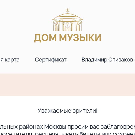
я карта
Сертификат
Владимир Спиваков
Уважаемые зрители!
ральных районах Москвы просим вас заблагов
сетителя, распечатывать билеты или сохраня