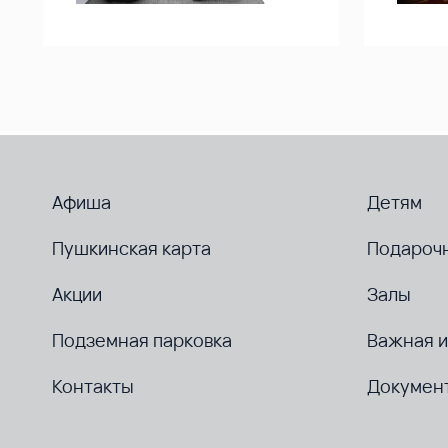
Афиша
Детям
Пушкинская карта
Подароч
Акции
Залы
Подземная парковка
Важная 
Контакты
Докумен