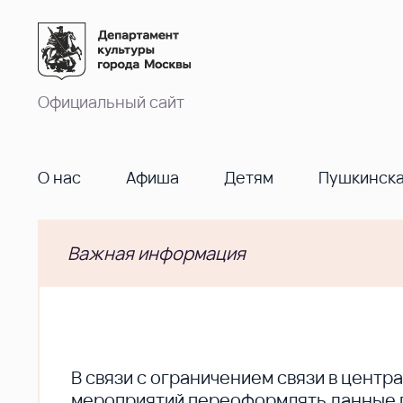
Официальный сайт
О нас
Афиша
Детям
Пушкинска
Важная информация
В cвязи с ограничением связи в цент
мероприятий переоформлять данные по