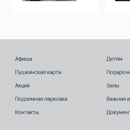
Афиша
Детям
Пушкинская карта
Подароч
Акции
Залы
Подземная парковка
Важная 
Контакты
Докумен