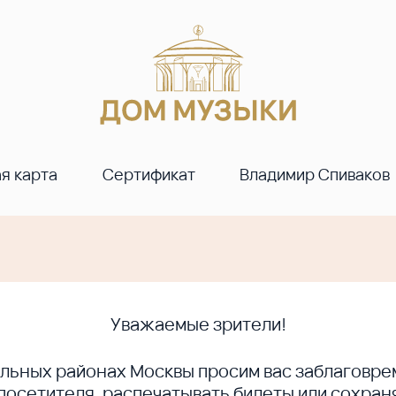
я карта
Сертификат
Владимир Спиваков
Уважаемые зрители!
ральных районах Москвы просим вас заблагов
сетителя, распечатывать билеты или сохраня