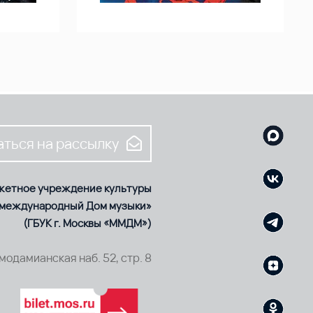
ться на рассылку
жетное учреждение культуры
 международный Дом музыки»
(ГБУК г. Москвы «ММДМ»)
смодамианская наб. 52, стр. 8