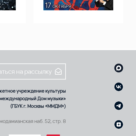
ться на рассылку
жетное учреждение культуры
 международный Дом музыки»
(ГБУК г. Москвы «ММДМ»)
смодамианская наб. 52, стр. 8