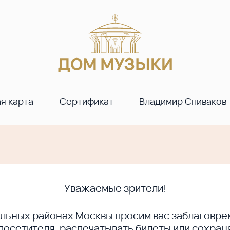
я карта
Сертификат
Владимир Спиваков
Уважаемые зрители!
ральных районах Москвы просим вас заблагов
сетителя, распечатывать билеты или сохраня