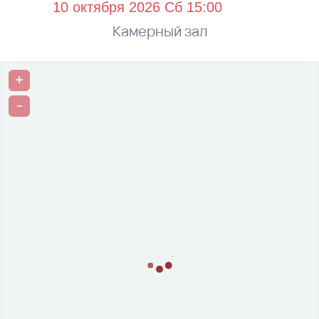
Камерный зал
+
-