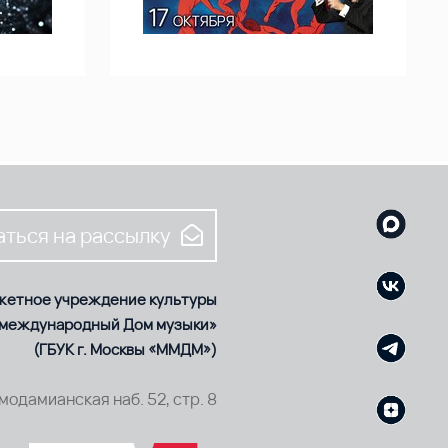
ться на рассылку
жетное учреждение культуры
 международный Дом музыки»
(ГБУК г. Москвы «ММДМ»)
смодамианская наб. 52, стр. 8