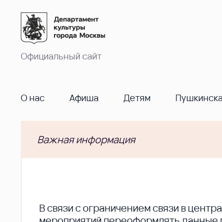
Официальный сайт
О нас
Афиша
Детям
Пушкинска
Важная информация
В cвязи с ограничением связи в цент
мероприятий переоформлять данные по