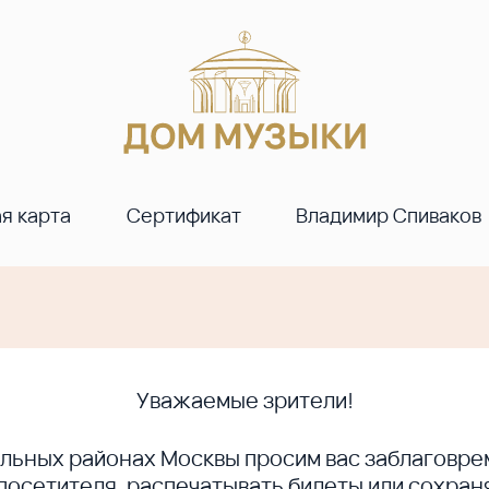
я карта
Сертификат
Владимир Спиваков
Уважаемые зрители!
ральных районах Москвы просим вас заблагов
сетителя, распечатывать билеты или сохраня