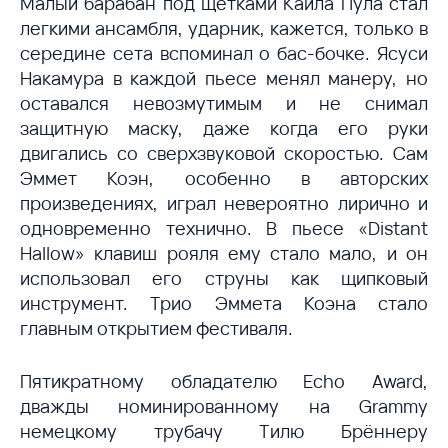
Малый барабан под щетками Кайла Пула стал
легкими ансамбля, ударник, кажется, только в
середине сета вспоминал о бас-бочке. Ясуси
Накамура в каждой пьесе менял манеру, но
оставался невозмутимым и не снимал
защитную маску, даже когда его руки
двигались со сверхзвуковой скоростью. Сам
Эммет Коэн, особенно в авторских
произведениях, играл невероятно лирично и
одновременно технично. В пьесе «Distant
Hallow» клавиш рояля ему стало мало, и он
использовал его струны как щипковый
инструмент. Трио Эммета Коэна стало
главным открытием фестиваля.
Пятикратному обладателю Echo Award,
дважды номинированному на Grammy
немецкому трубачу Тилю Брённеру