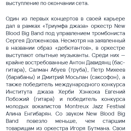
выступление по окончании сета.
Один из первых концертов в своей карьере
дал в рамках «Триумфа джаза» оркестр New
Blood Big Band под управлением тромбониста
Сергея Долженкова. Несмотря на заявленный
в названии образ «дебютантов», в оркестре
выступают опытные музыканты. Среди них —
крайне востребованные Антон Давидянц (бас-
гитара), Салман Абуев (труба), Петр Михеев
(барабаны) и Дмитрий Мосьпан (саксофон), а
также победитель международного конкурса
Института джаза Херби Хэнкока Евгений
Побожий (гитара) и победитель конкурса
молодых вокалистов Montreux Jazz Festival
Алина Енгибарян. Со звуком New Blood Big
Band повезло меньше, чем старшим
товарищам из оркестра Игоря Бутмана. Свои