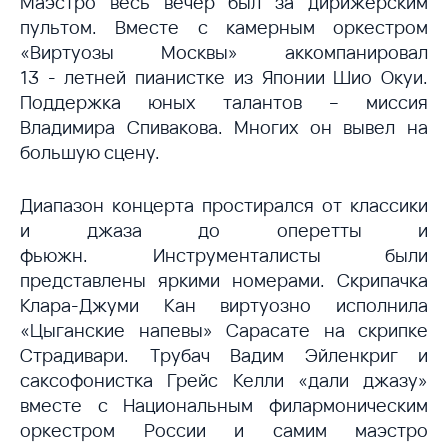
Маэстро весь вечер был за дирижерским
пультом. Вместе с камерным оркестром
«Виртуозы Москвы» аккомпанировал
13 - летней пианистке из Японии Шио Окуи.
Поддержка юных талантов – миссия
Владимира Спивакова. Многих он вывел на
большую сцену.
Диапазон концерта простирался от классики
и джаза до оперетты и
фьюжн. Инструменталисты были
представлены яркими номерами. Скрипачка
Клара-Джуми Кан виртуозно исполнила
«Цыганские напевы» Сарасате на скрипке
Страдивари. Трубач Вадим Эйленкриг и
саксофонистка Грейс Келли «дали джазу»
вместе с Национальным филармоническим
оркестром России и самим маэстро