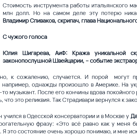
Стоимость инструмента работы итальянского мас
млн долл. Но на самом деле эту потерю ника
Владимир Спиваков, скрипач, глава Национально
С чужого голоса
Юлия Шигарева, АиФ: Кража уникальной ск
законопослушной Швейцарии, – событие экстра
но, к сожалению, случается. И порой могут п
к, например, однажды произошло в Америке. На у
й-то музыкант. После его кончины вдова покойного
, что это реликвия. Так Страдивари вернулся к за
н учился в Одесской консерватории и в Москве у
Да
огательную фразу: «Это всё равно как у меня б
. Я это состояние очень хорошо понимаю, и мне ис