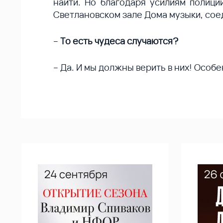
найти. Но благодаря усилиям полици
Светлановском зале Дома музыки, со
–
То есть чудеса случаются?
– Да. И мы должны верить в них! Особ