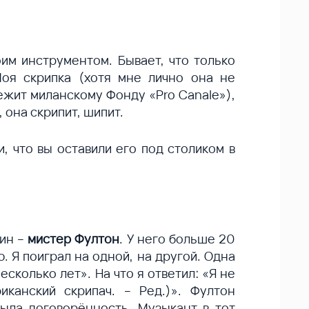
им инструментом. Бывает, что только
Моя скрипка (хотя мне лично она не
ежит миланскому Фонду «Pro Canale»),
, она скрипит, шипит.
и, что вы оставили его под столиком в
ин –
мистер Фултон
. У него больше 20
 Я поиграл на одной, на другой. Одна
есколько лет». На что я ответил: «Я не
канский скрипач. – Ред.)». Фултон
ыла договорённость. Музыкант в тот