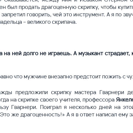
н был продать драгоценную скрипку, чтобы купит
запретил говорить, чей это инструмент. А я по зву
ладельца – великого скрипача.
а на ней долго не играешь. А музыкант страдает,
равно что мужчине внезапно предстоит пожить с ч
ажды предложили скрипку мастера Гварнери д
огда на скрипке своего учителя, профессора
Янкел
ьзу Гварнери. Поиграл я несколько дней на эт
 Это же драгоценность!» А я в ответ написал ему 