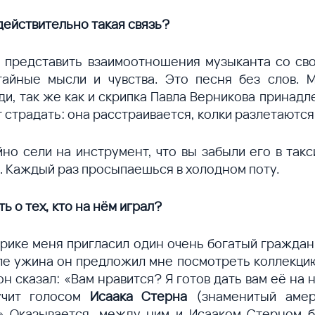
ействительно такая связь?
 представить взаимо­отношения музыканта со сво
айные мысли и чувства. Это песня без слов. 
и, так же как и скрипка Павла Верникова принадл
т страдать: она расстраивается, колки разлетаются
но сели на инст­румент, что вы забыли его в такс
ти… Каждый раз просыпаешься в холодном поту.
ь о тех, кто на нём играл?
мерике меня пригласил один очень богатый граждан
ле ужина он предложил мне посмотреть коллекцию.
н сказал: «Вам нравится? Я готов дать вам её на н
учит голосом
Исаака Стерна
(знаменитый амери
» Оказывается, между ним и Исааком Стерном б