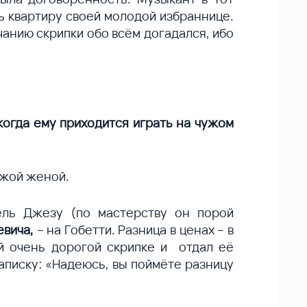
ь квартиру своей молодой избраннице.
чанию скрипки обо всём догадался, ибо
 когда ему приходится играть на чужом
ужой женой.
ель Джезу (по мастерству он порой
евича,
– на Гобетти. Разница в ценах – в
ой очень дорогой скрипке и отдал её
записку: «Надеюсь, вы поймёте разницу