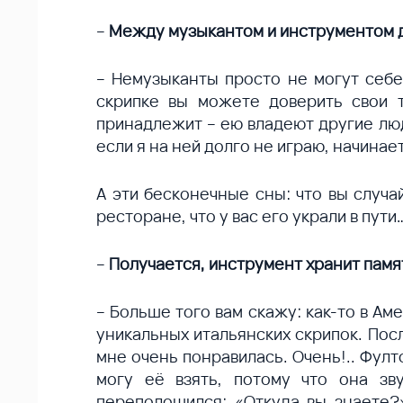
–
Между музыкантом и инст­рументом д
– Немузыканты просто не могут себе
скрипке вы можете доверить свои т
принадлежит – ею владеют другие люд
если я на ней долго не играю, начинае
А эти бесконечные сны: что вы случай
ресторане, что у вас его украли в пу
–
Получается, инструмент хранит памят
– Больше того вам скажу: как-то в А
уникальных итальянских скрипок. Пос
мне очень понравилась. Очень!.. Фулто
могу её взять, потому что она зв
переполошился: «Откуда вы знаете?