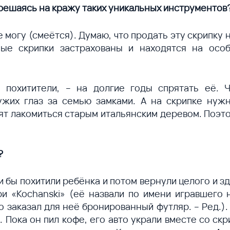
 решаясь на кражу таких уникальных инструментов
е могу (смеётся). Думаю, что продать эту скрипку
ные скрипки застрахованы и находятся на особ
ь похитители, – на долгие годы спрятать её. 
ужих глаз за семью замками. А на скрипке нужн
ят лакомиться старым итальянским деревом. Поэ
?
ли бы похитили ребёнка и потом вернули целого и з
ри «Kochanski» (её назвали по имени игравшего 
о заказал для неё бронированный футляр. – Ред.)
 Пока он пил кофе, его авто украли вместе со скр