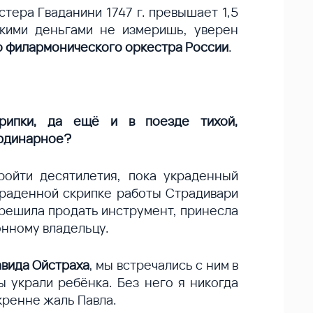
тера Гваданини 1747 г. превышает 1,5
кими деньгами не измеришь, уверен
го филармонического оркестра России
.
рипки, да ещё и в поезде тихой,
ординарное?
ройти десятилетия, пока украденный
краденной скрипке работы Страдивари
 решила продать инструмент, принесла
конному владельцу.
вида Ойстраха
, мы встречались с ним в
ы украли ребёнка. Без него я никогда
кренне жаль Павла.