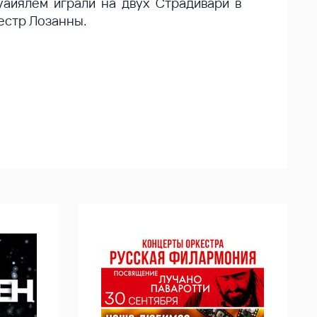
уайялем играли на двух Страдивари в
кестр Лозанны.