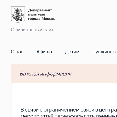
Официальный сайт
О нас
Афиша
Детям
Пушкинска
Важная информация
В cвязи с ограничением связи в цент
мероприятий переоформлять данные по