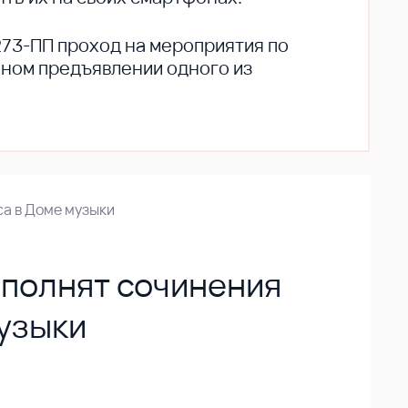
273-ПП проход на мероприятия по
ьном предъявлении одного из
са в Доме музыки
сполнят сочинения
музыки