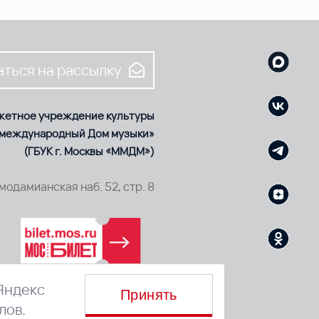
ться на рассылку
жетное учреждение культуры
 международный Дом музыки»
(ГБУК г. Москвы «ММДМ»)
смодамианская наб. 52, стр. 8
Яндекс
Принять
лов.