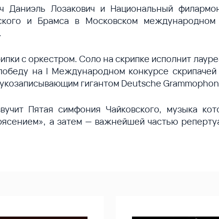
ач Даниэль Лозакович и Национальный филармон
вского и Брамса в Московском международном
.
рипки с оркестром. Соло на скрипке исполнит лау
победу на I Международном конкурсе скрипачей
звукозаписывающим гигантом Deutsche Grammophon
вучит Пятая симфония Чайковского, музыка кото
ясением», а затем — важнейшей частью реперту