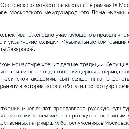
го Сретенского монастыря выступит в рамках IX М
зале Московского международного Дома музыки 
оллектива, ежегодно участвующего в празднично
е и украинские колядки. Музыкальные композиции 
ны Захаровой.
ком монастыре хранит давние традиции, берущие 
ришелся лишь на годы гонений церкви в период сов
Гнесинской академии, сын священника, с детст
раницу в истории хора и обогатил репертуар певч
яжении многих лет прославляет русскую культу
ших залах мира неизменно проходят с огромным
жественных патриарших богослужениях в Московск