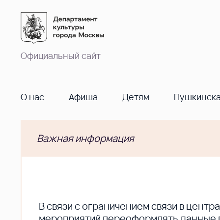
Официальный сайт
О нас
Афиша
Детям
Пушкинска
Важная информация
В cвязи с ограничением связи в цент
мероприятий переоформлять данные по