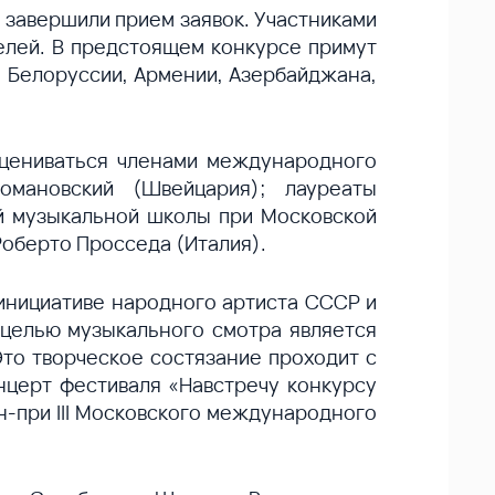
 завершили прием заявок. Участниками
телей. В предстоящем конкурсе примут
и, Белоруссии, Армении, Азербайджана,
 оцениваться членами международного
омановский (Швейцария); лауреаты
й музыкальной школы при Московской
Роберто Просседа (Италия).
инициативе народного артиста СССР и
й целью музыкального смотра является
Это творческое состязание проходит с
нцерт фестиваля «Навстречу конкурсу
н-при III Московского международного