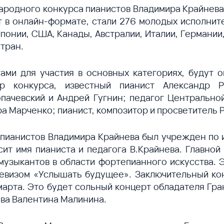
родного конкурса пианистов Владимира Крайнева
т в онлайн-формате, стали 276 молодых исполни
Японии, США, Канады, Австралии, Италии, Германи
стран.
ами для участия в основных категориях, будут
 конкурса, известный пианист Александр Р
пачевский и Андрей Гугнин; педагог Центрально
а Марченко; пианист, композитор и просветитель 
ианистов Владимира Крайнева был учрежден по 
ит имя пианиста и педагога В.Крайнева. Главно
узыкантов в области фортепианного искусства. 
девизом «Услышать будущее». Заключительный ко
марта. Это будет сольный концерт обладателя Гра
ва Валентина Малинина.