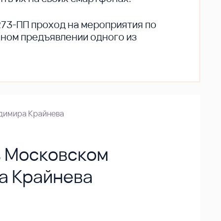
273-ПП проход на мероприятия по
ьном предъявлении одного из
адимира Крайнева
в Московском
а Крайнева