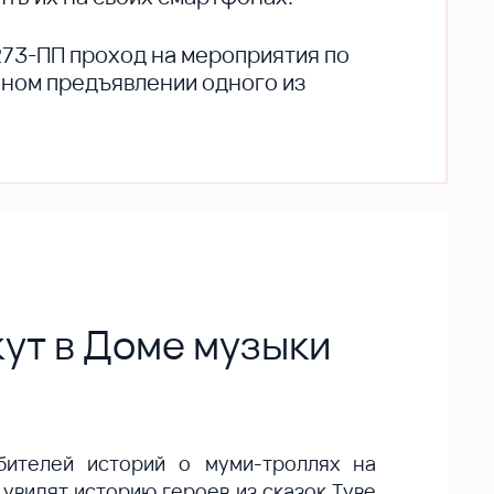
273-ПП проход на мероприятия по
ьном предъявлении одного из
ут в Доме музыки
ителей историй о муми-троллях на
увидят историю героев из сказок Туве