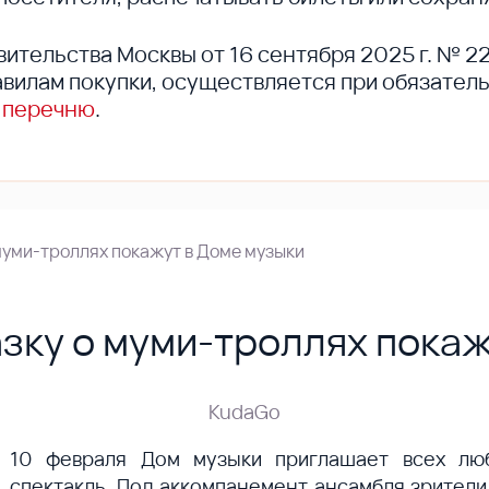
вительства Москвы от 16 сентября 2025 г. № 2
вилам покупки, осуществляется при обязател
 перечню
.
муми-троллях покажут в Доме музыки
зку о муми-троллях покаж
KudaGo
10 февраля Дом музыки приглашает всех люб
спектакль. Под аккомпанемент ансамбля зрители 