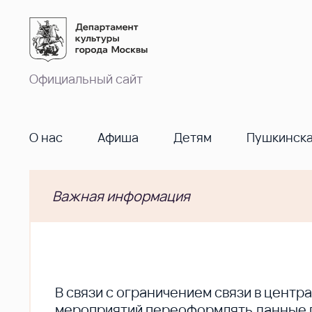
Официальный сайт
О нас
Афиша
Детям
Пушкинска
Важная информация
В cвязи с ограничением связи в цент
мероприятий переоформлять данные по