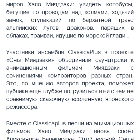
миров Хаяо Миядзаки: увидеть котобусы,
бегущие по проводам над холмами, ходячий
замок, ступающий по бархатной траве
альпийских лугов, драконов, парящих в
облаках, трамваи, идущие по морской глади…
Участники ансамбля ClassicaPlus в проекте
«Сны Миядзаки» объединили саундтреки к
анимационным фильмам Миядзаки с
сочинениями композиторов разных стран.
Это, по мнению авторов проекта, поможет
публике еще глубже погрузиться в ни с чем не
сравнимую сказочную вселенную японского
режиссера.
Вместе с Classicaplus песни из анимационных
фильмов Хаяо Миядзаки вновь споёт
Александра Балакирева. Этой весной Саша