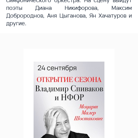
симфонического оркестра. На сцену выйдут
поэты Диана Никифорова, Максим
Добророднов, Аня Цыганова, Ян Хачатуров и
другие.