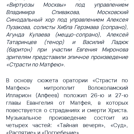
«Виртуозы Москвы» под управлением
Владимира Спивакова, Московский
Синодальный хор под управлением Алексея
Пузакова, солисты Хибла Герзмава (сопрано),
Агунда Кулаева (меццо-сопрано), Алексей
Татаринцев (тенор) и Василий Ладюк
(баритон) при участии Евгения Миронова
зрителям представили эпичное произведение
«Страсти по Матфею».
В основу сюжета оратории «Страсти по
Матфею» митрополит Волоколамский
Илларион (Алфеев) положил 26-ю и 27-ю
главы Евангелия от Матфея, в которых
повествуется о страданиях и смерти Христа.
Музыкальное произведение состоит из
четырех частей: «Тайная вечеря», «Суд»,
«Распятие» и «Погребение».